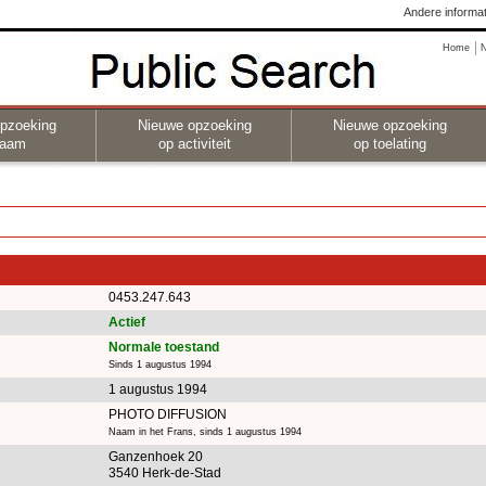
Andere informat
Home
pzoeking
Nieuwe opzoeking
Nieuwe opzoeking
naam
op activiteit
op toelating
0453.247.643
Actief
Normale toestand
Sinds 1 augustus 1994
1 augustus 1994
PHOTO DIFFUSION
Naam in het Frans, sinds 1 augustus 1994
Ganzenhoek 20
3540 Herk-de-Stad