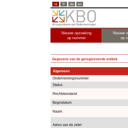
nl
fr
de
en
Nieuwe opzoeking
Nieuwe o
op nummer
op 
Gegevens van de geregistreerde entiteit
Algemeen
Ondernemingsnummer:
Status:
Rechtstoestand:
Begindatum:
Naam:
Adres van de zetel: