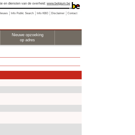
ie en diensten van de overheid:
www.belgium.be
Nieuws
Info Public Search
Info KBO
Disclaimer
Contact
Nieuwe opzoeking
op adres