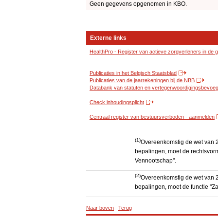
Geen gegevens opgenomen in KBO.
Externe links
HealthPro - Register van actieve zorgverleners in de
Publicaties in het Belgisch Staatsblad
Publicaties van de jaarrekeningen bij de NBB
Databank van statuten en vertegenwoordigingsbevoegd
Check inhoudingsplicht
Centraal register van bestuursverboden - aanmelden
(1)
Overeenkomstig de wet van 2
bepalingen, moet de rechtsvorm
Vennootschap".
(2)
Overeenkomstig de wet van 2
bepalingen, moet de functie "Za
Naar boven
Terug