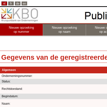
nl
fr
de
en
Nieuwe opzoeking
Nieuwe opzoeking
Nieuwe 
op nummer
op naam
op act
Gegevens van de geregistreerde 
Algemeen
Ondernemingsnummer:
Status:
Rechtstoestand:
Begindatum:
Naam: