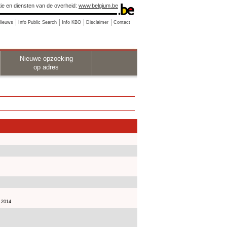
ie en diensten van de overheid:
www.belgium.be
Nieuws
Info Public Search
Info KBO
Disclaimer
Contact
Nieuwe opzoeking
op adres
 2014