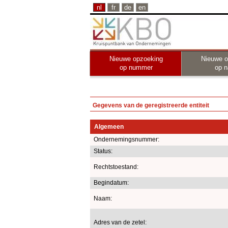
nl
fr
de
en
Nieuwe opzoeking
Nieuwe o
op nummer
op 
Gegevens van de geregistreerde entiteit
Algemeen
Ondernemingsnummer:
Status:
Rechtstoestand:
Begindatum:
Naam:
Adres van de zetel: