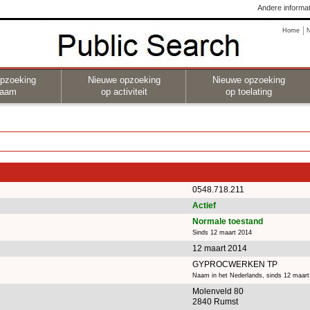
Andere informat
Home
pzoeking
Nieuwe opzoeking
Nieuwe opzoeking
naam
op activiteit
op toelating
0548.718.211
Actief
Normale toestand
Sinds 12 maart 2014
12 maart 2014
GYPROCWERKEN TP
Naam in het Nederlands, sinds 12 maart
Molenveld 80
2840 Rumst