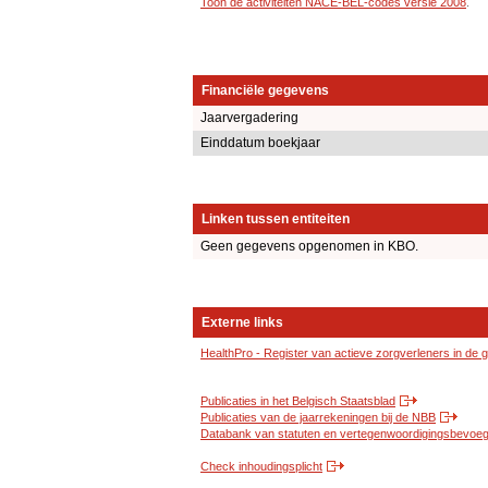
Toon de activiteiten NACE-BEL-codes versie 2008
.
Financiële gegevens
Jaarvergadering
Einddatum boekjaar
Linken tussen entiteiten
Geen gegevens opgenomen in KBO.
Externe links
HealthPro - Register van actieve zorgverleners in de
Publicaties in het Belgisch Staatsblad
Publicaties van de jaarrekeningen bij de NBB
Databank van statuten en vertegenwoordigingsbevoegd
Check inhoudingsplicht