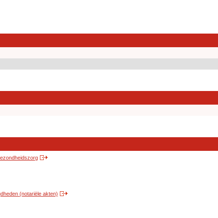
 gezondheidszorg
heden (notariële akten)