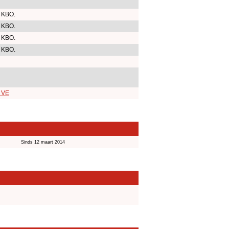
 KBO.
 KBO.
 KBO.
 KBO.
r VE
Sinds 12 maart 2014