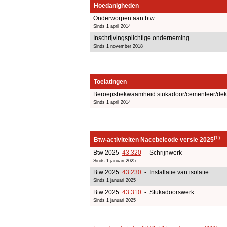
Hoedanigheden
Onderworpen aan btw
Sinds 1 april 2014
Inschrijvingsplichtige onderneming
Sinds 1 november 2018
Toelatingen
Beroepsbekwaamheid stukadoor/cementeer/dekvl
Sinds 1 april 2014
(1)
Btw-activiteiten Nacebelcode versie 2025
Btw 2025
43.320
- Schrijnwerk
Sinds 1 januari 2025
Btw 2025
43.230
- Installatie van isolatie
Sinds 1 januari 2025
Btw 2025
43.310
- Stukadoorswerk
Sinds 1 januari 2025