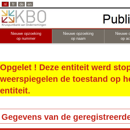
nl
fr
de
en
Nieuwe opzoeking
Nieuwe opzoeking
Nieuwe 
op nummer
op naam
op act
Opgelet ! Deze entiteit werd st
weerspiegelen de toestand op h
entiteit.
Gegevens van de geregistreerde 