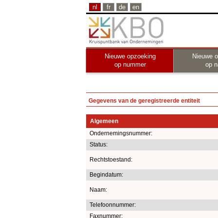
nl
fr
de
en
Nieuwe opzoeking
Nieuwe o
op nummer
op 
Gegevens van de geregistreerde entiteit
Algemeen
Ondernemingsnummer:
Status:
Rechtstoestand:
Begindatum:
Naam:
Telefoonnummer:
Faxnummer: