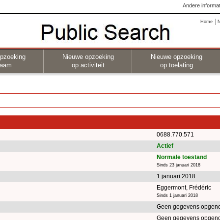
Andere informat
Home
pzoeking
Nieuwe opzoeking
Nieuwe opzoeking
naam
op activiteit
op toelating
0688.770.571
Actief
Normale toestand
Sinds 23 januari 2018
1 januari 2018
Eggermont, Frédéric
Sinds 1 januari 2018
Geen gegevens opgen
Geen gegevens opgen