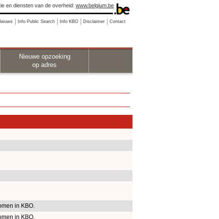
ie en diensten van de overheid:
www.belgium.be
Nieuws
Info Public Search
Info KBO
Disclaimer
Contact
Nieuwe opzoeking
op adres
omen in KBO.
omen in KBO.