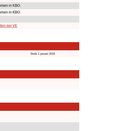
omen in KBO.
omen in KBO.
iten per VE
Sinds 1 januari 2018