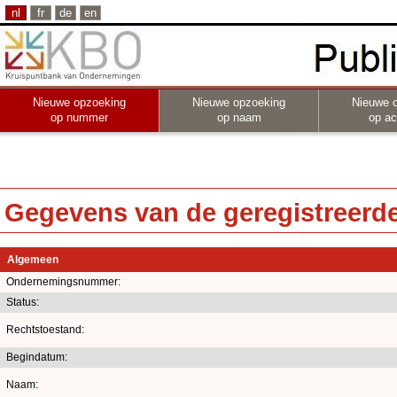
nl
fr
de
en
Nieuwe opzoeking
Nieuwe opzoeking
Nieuwe 
op nummer
op naam
op act
Gegevens van de geregistreerde 
Algemeen
Ondernemingsnummer:
Status:
Rechtstoestand:
Begindatum:
Naam: