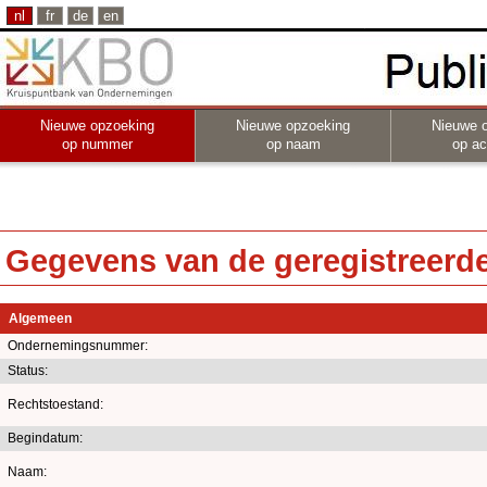
nl
fr
de
en
Nieuwe opzoeking
Nieuwe opzoeking
Nieuwe 
op nummer
op naam
op act
Gegevens van de geregistreerde 
Algemeen
Ondernemingsnummer:
Status:
Rechtstoestand:
Begindatum:
Naam: