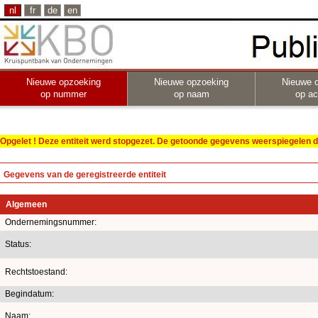
nl
fr
de
en
Nieuwe opzoeking
Nieuwe opzoeking
Nieuwe 
op nummer
op naam
op act
Opgelet ! Deze entiteit werd stopgezet. De getoonde gegevens weerspiegelen de
Gegevens van de geregistreerde entiteit
Algemeen
Ondernemingsnummer:
Status:
Rechtstoestand:
Begindatum:
Naam: