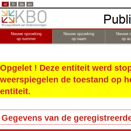
nl
fr
de
en
Nieuwe opzoeking
Nieuwe opzoeking
Nieuwe 
op nummer
op naam
op act
Opgelet ! Deze entiteit werd st
weerspiegelen de toestand op h
entiteit.
Gegevens van de geregistreerde 