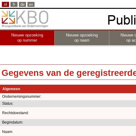
nl
fr
de
en
Nieuwe opzoeking
Nieuwe opzoeking
Nieuwe 
op nummer
op naam
op act
Gegevens van de geregistreerde 
Algemeen
Ondernemingsnummer:
Status:
Rechtstoestand:
Begindatum:
Naam: