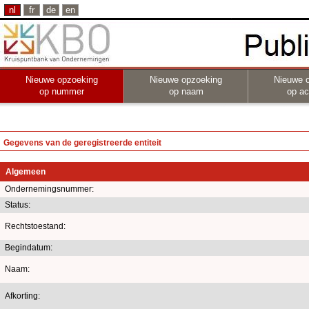
nl
fr
de
en
Nieuwe opzoeking
Nieuwe opzoeking
Nieuwe 
op nummer
op naam
op act
Gegevens van de geregistreerde entiteit
Algemeen
Ondernemingsnummer:
Status:
Rechtstoestand:
Begindatum:
Naam:
Afkorting: