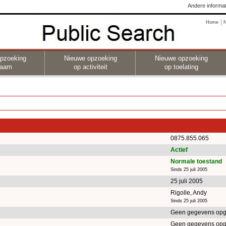
Andere informat
Home
pzoeking
Nieuwe opzoeking
Nieuwe opzoeking
naam
op activiteit
op toelating
0875.855.065
Actief
Normale toestand
Sinds 25 juli 2005
25 juli 2005
Rigolle, Andy
Sinds 25 juli 2005
Geen gegevens opg
Geen gegevens opg