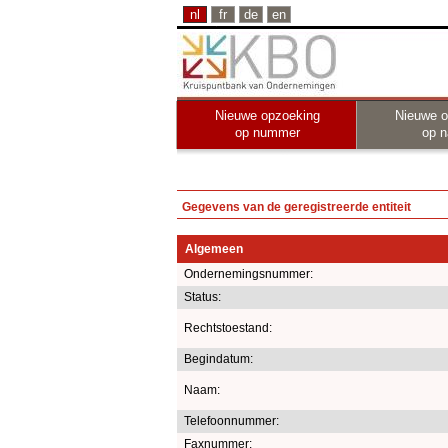
nl
fr
de
en
Nieuwe opzoeking
Nieuwe o
op nummer
op 
Gegevens van de geregistreerde entiteit
Algemeen
Ondernemingsnummer:
Status:
Rechtstoestand:
Begindatum:
Naam:
Telefoonnummer:
Faxnummer: