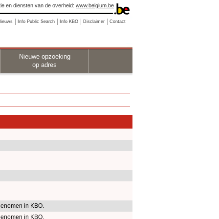
ie en diensten van de overheid:
www.belgium.be
Nieuws
Info Public Search
Info KBO
Disclaimer
Contact
Nieuwe opzoeking
op adres
enomen in KBO.
enomen in KBO.