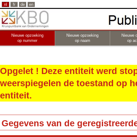
nl
fr
de
en
Nieuwe opzoeking
Nieuwe opzoeking
Nieuwe 
op nummer
op naam
op act
Opgelet ! Deze entiteit werd st
weerspiegelen de toestand op h
entiteit.
Gegevens van de geregistreerde 