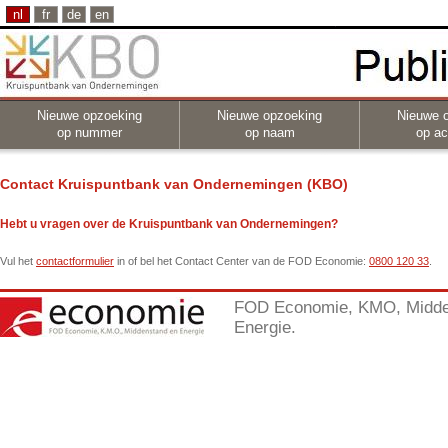
nl
fr
de
en
Nieuwe opzoeking
Nieuwe opzoeking
Nieuwe 
op nummer
op naam
op act
Contact Kruispuntbank van Ondernemingen (KBO)
Hebt u vragen over de Kruispuntbank van Ondernemingen?
Vul het
contactformulier
in of bel het
Contact Center van de FOD Economie
:
0800 120 33
.
FOD Economie, KMO, Midde
Energie.