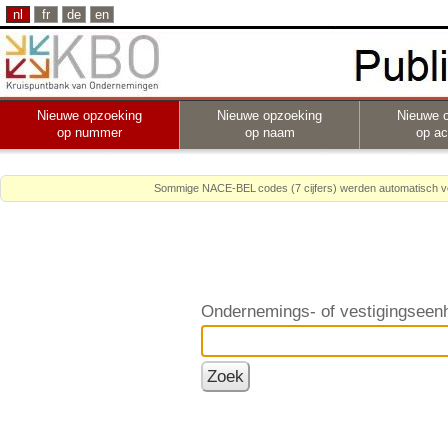
nl
fr
de
en
Nieuwe opzoeking
Nieuwe opzoeking
Nieuwe 
op nummer
op naam
op act
Sommige NACE-BEL codes (7 cijfers) werden automatisch ver
Ondernemings- of vestigingsee