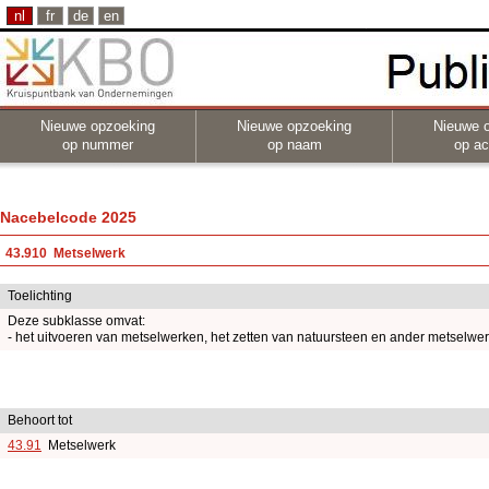
nl
fr
de
en
Nieuwe opzoeking
Nieuwe opzoeking
Nieuwe 
op nummer
op naam
op act
Nacebelcode 2025
43.910 Metselwerk
Toelichting
Deze subklasse omvat:
- het uitvoeren van metselwerken, het zetten van natuursteen en ander metselwe
Behoort tot
43.91
Metselwerk