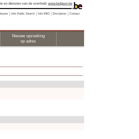
ie en diensten van de overheid:
www.belgium.be
Nieuws
Info Public Search
Info KBO
Disclaimer
Contact
Nieuwe opzoeking
op adres