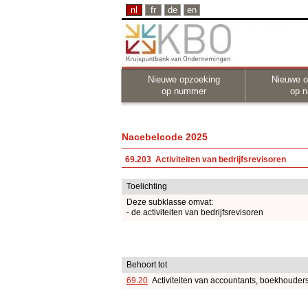
nl
fr
de
en
Nieuwe opzoeking
Nieuwe o
op nummer
op 
Nacebelcode 2025
69.203 Activiteiten van bedrijfsrevisoren
Toelichting
Deze subklasse omvat:
- de activiteiten van bedrijfsrevisoren
Behoort tot
69.20
Activiteiten van accountants, boekhouders