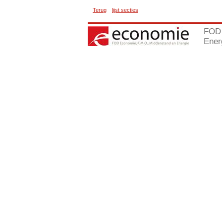
Terug
lijst secties
FOD 
Ener