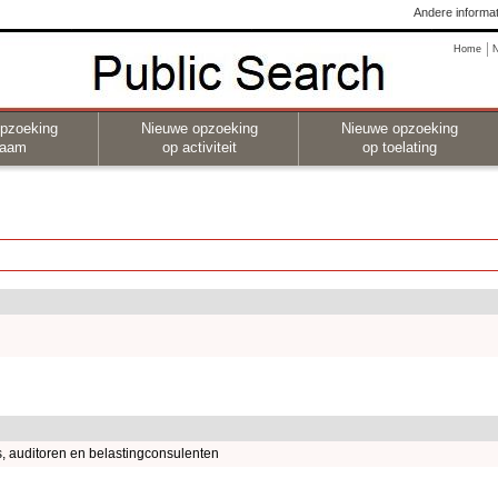
Andere informat
Home
pzoeking
Nieuwe opzoeking
Nieuwe opzoeking
naam
op activiteit
op toelating
, auditoren en belastingconsulenten