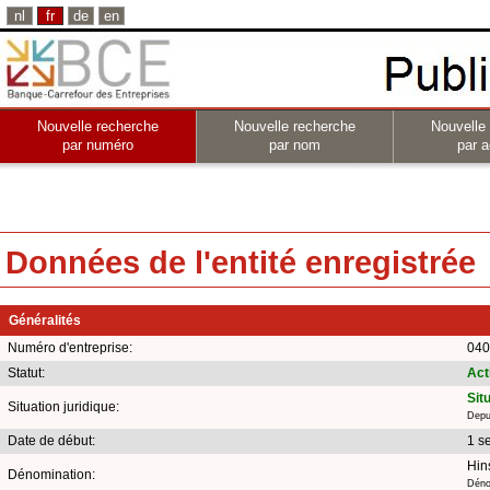
nl
fr
de
en
Nouvelle recherche
Nouvelle recherche
Nouvelle
par numéro
par nom
par a
Données de l'entité enregistrée
Généralités
Numéro d'entreprise:
040
Statut:
Act
Sit
Situation juridique:
Depu
Date de début:
1 s
Hin
Dénomination:
Déno