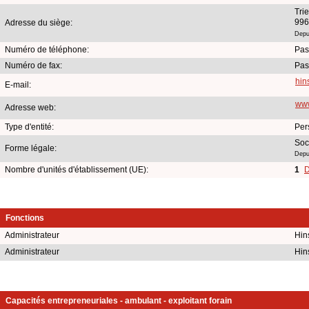
Trie
996
Adresse du siège:
Depui
Numéro de téléphone:
Pas
Numéro de fax:
Pas
hin
E-mail:
www
Adresse web:
Type d'entité:
Per
Soc
Forme légale:
Depu
Nombre d'unités d'établissement (UE):
1
D
Fonctions
Administrateur
Hin
Administrateur
Hin
Capacités entrepreneuriales - ambulant - exploitant forain