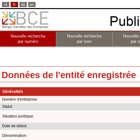
nl
fr
de
en
Nouvelle recherche
Nouvelle recherche
Nouvelle
par numéro
par nom
par a
Données de l'entité enregistrée
Généralités
Numéro d'entreprise:
Statut:
Situation juridique:
Date de début:
Dénomination: