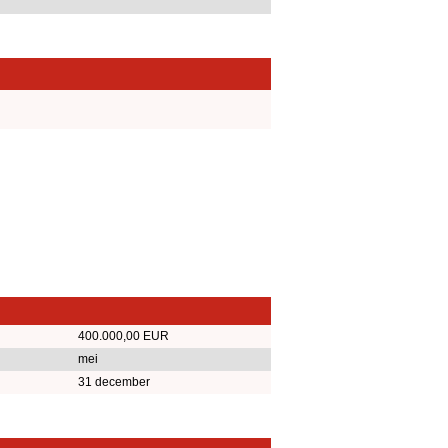
400.000,00 EUR
mei
31 december