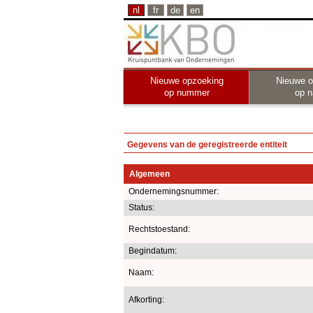
nl
fr
de
en
Nieuwe opzoeking
Nieuwe o
op nummer
op 
Gegevens van de geregistreerde entiteit
Algemeen
Ondernemingsnummer:
Status:
Rechtstoestand:
Begindatum:
Naam:
Afkorting: