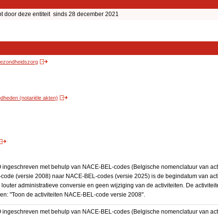
door deze entiteit sinds 28 december 2021
 gezondheidszorg
heden (notariële akten)
BO ingeschreven met behulp van NACE-BEL-codes (Belgische nomenclatuur van activ
code (versie 2008) naar NACE-BEL-codes (versie 2025) is de begindatum van activ
 louter administratieve conversie en geen wijziging van de activiteiten. De activi
kken: "Toon de activiteiten NACE-BEL-code versie 2008".
BO ingeschreven met behulp van NACE-BEL-codes (Belgische nomenclatuur van activ