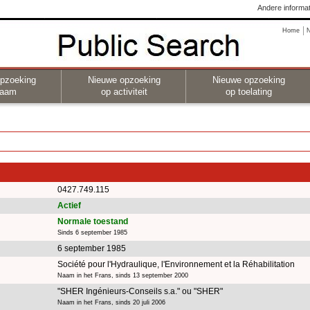
Andere informat
Home
pzoeking
Nieuwe opzoeking
Nieuwe opzoeking
naam
op activiteit
op toelating
0427.749.115
Actief
Normale toestand
Sinds 6 september 1985
6 september 1985
Société pour l'Hydraulique, l'Environnement et la Réhabilitation
Naam in het Frans, sinds 13 september 2000
"SHER Ingénieurs-Conseils s.a." ou "SHER"
Naam in het Frans, sinds 20 juli 2006