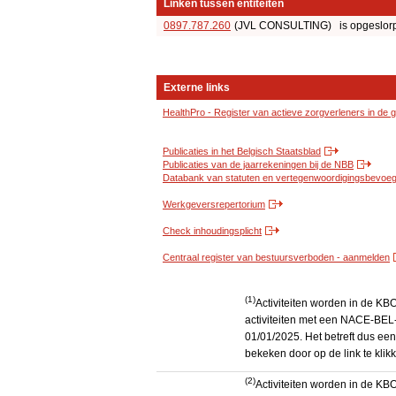
Linken tussen entiteiten
0897.787.260
(JVL CONSULTING) is opgeslorpt 
Externe links
HealthPro - Register van actieve zorgverleners in de
Publicaties in het Belgisch Staatsblad
Publicaties van de jaarrekeningen bij de NBB
Databank van statuten en vertegenwoordigingsbevoegd
Werkgeversrepertorium
Check inhoudingsplicht
Centraal register van bestuursverboden - aanmelden
(1)
Activiteiten worden in de K
activiteiten met een NACE-BEL-
01/01/2025. Het betreft dus een
bekeken door op de link te kli
(2)
Activiteiten worden in de K