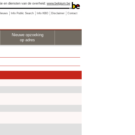
ie en diensten van de overheid:
www.belgium.be
Nieuws
Info Public Search
Info KBO
Disclaimer
Contact
Nieuwe opzoeking
op adres