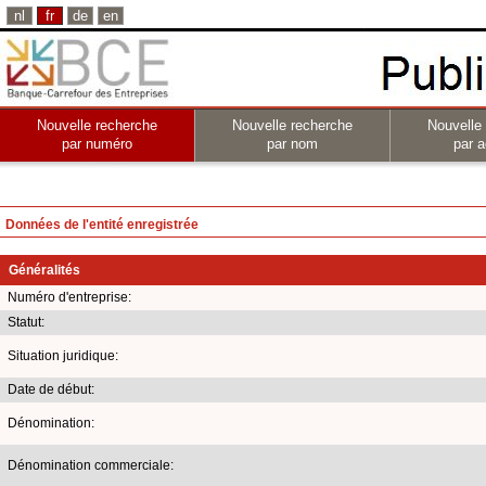
nl
fr
de
en
Nouvelle recherche
Nouvelle recherche
Nouvelle
par numéro
par nom
par a
Données de l'entité enregistrée
Généralités
Numéro d'entreprise:
Statut:
Situation juridique:
Date de début:
Dénomination:
Dénomination commerciale: