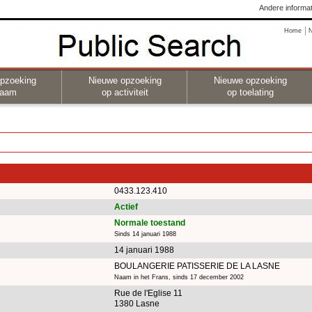
Andere informat
Home
pzoeking
Nieuwe opzoeking
Nieuwe opzoeking
naam
op activiteit
op toelating
0433.123.410
Actief
Normale toestand
Sinds 14 januari 1988
14 januari 1988
BOULANGERIE PATISSERIE DE LA LASNE
Naam in het Frans, sinds 17 december 2002
Rue de l'Eglise 11
1380 Lasne