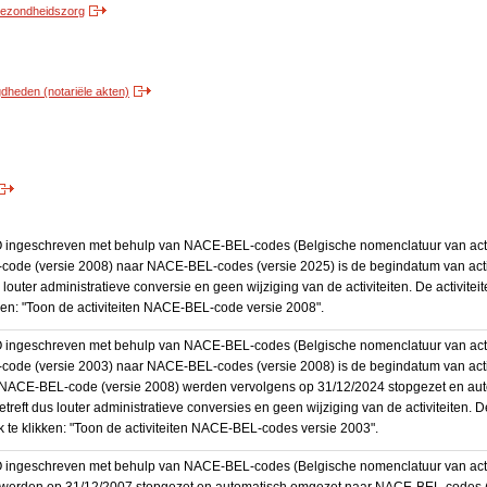
 gezondheidszorg
heden (notariële akten)
BO ingeschreven met behulp van NACE-BEL-codes (Belgische nomenclatuur van activ
code (versie 2008) naar NACE-BEL-codes (versie 2025) is de begindatum van activ
 louter administratieve conversie en geen wijziging van de activiteiten. De activi
kken: "Toon de activiteiten NACE-BEL-code versie 2008".
BO ingeschreven met behulp van NACE-BEL-codes (Belgische nomenclatuur van activ
code (versie 2003) naar NACE-BEL-codes (versie 2008) is de begindatum van activ
en NACE-BEL-code (versie 2008) werden vervolgens op 31/12/2024 stopgezet en a
treft dus louter administratieve conversies en geen wijziging van de activiteiten. 
 te klikken: "Toon de activiteiten NACE-BEL-codes versie 2003".
O ingeschreven met behulp van NACE-BEL-codes (Belgische nomenclatuur van activit