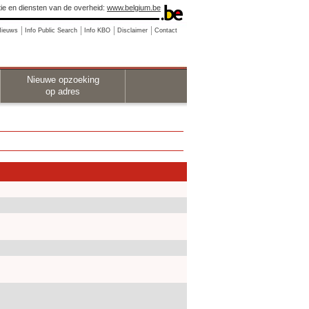
ie en diensten van de overheid:
www.belgium.be
Nieuws
Info Public Search
Info KBO
Disclaimer
Contact
Nieuwe opzoeking
op adres