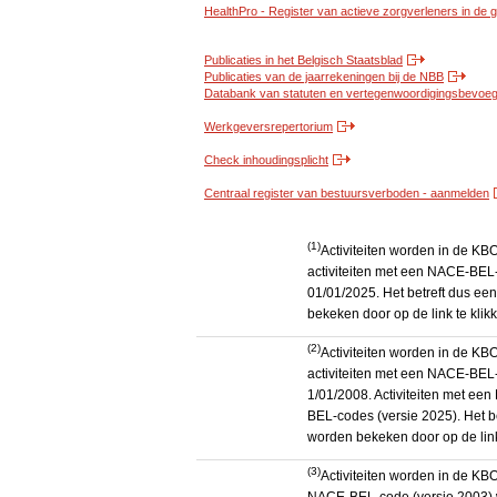
HealthPro - Register van actieve zorgverleners in de
Publicaties in het Belgisch Staatsblad
Publicaties van de jaarrekeningen bij de NBB
Databank van statuten en vertegenwoordigingsbevoegd
Werkgeversrepertorium
Check inhoudingsplicht
Centraal register van bestuursverboden - aanmelden
(1)
Activiteiten worden in de K
activiteiten met een NACE-BEL-
01/01/2025. Het betreft dus een
bekeken door op de link te kli
(2)
Activiteiten worden in de K
activiteiten met een NACE-BEL-
1/01/2008. Activiteiten met e
BEL-codes (versie 2025). Het be
worden bekeken door op de link
(3)
Activiteiten worden in de KB