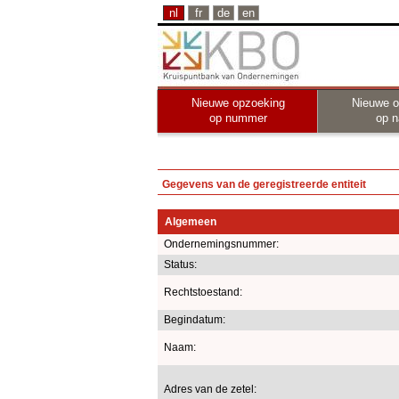
nl
fr
de
en
Nieuwe opzoeking
Nieuwe o
op nummer
op 
Gegevens van de geregistreerde entiteit
Algemeen
Ondernemingsnummer:
Status:
Rechtstoestand:
Begindatum:
Naam:
Adres van de zetel: