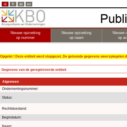
nl
fr
de
en
Nieuwe opzoeking
Nieuwe opzoeking
Nieuwe 
op nummer
op naam
op act
Opgelet ! Deze entiteit werd stopgezet. De getoonde gegevens weerspiegelen de
Gegevens van de geregistreerde entiteit
Algemeen
Ondernemingsnummer:
Status:
Rechtstoestand:
Begindatum:
Naam: