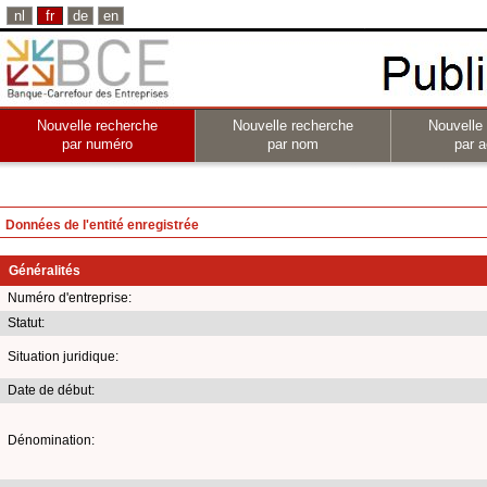
nl
fr
de
en
Nouvelle recherche
Nouvelle recherche
Nouvelle
par numéro
par nom
par a
Données de l'entité enregistrée
Généralités
Numéro d'entreprise:
Statut:
Situation juridique:
Date de début:
Dénomination: