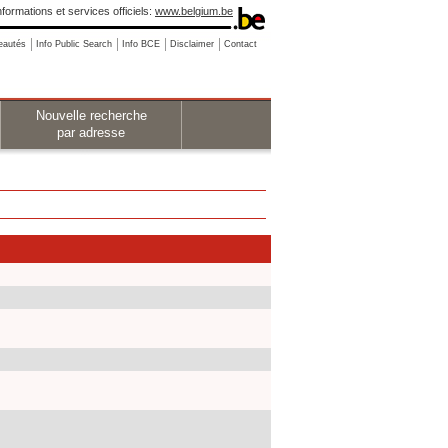
nformations et services officiels:
www.belgium.be
eautés
Info Public Search
Info BCE
Disclaimer
Contact
Nouvelle recherche
par adresse