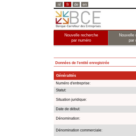
nl
fr
de
en
Nouvelle recherche
Nouvelle 
par numéro
par
Données de l'entité enregistrée
Généralités
Numéro d'entreprise:
Statut:
Situation juridique:
Date de début:
Dénomination:
Dénomination commerciale: