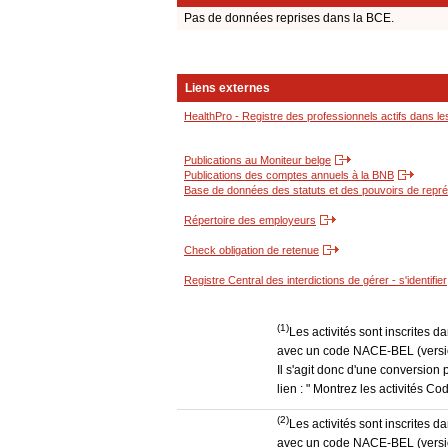
Pas de données reprises dans la BCE.
Liens externes
HealthPro - Registre des professionnels actifs dans le
Publications au Moniteur belge
Publications des comptes annuels à la BNB
Base de données des statuts et des pouvoirs de représ
Répertoire des employeurs
Check obligation de retenue
Registre Central des interdictions de gérer - s'identifier
(1)
Les activités sont inscrites 
avec un code NACE-BEL (version
Il s'agit donc d'une conversion 
lien : " Montrez les activités 
(2)
Les activités sont inscrites 
avec un code NACE-BEL (version