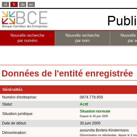
nl
fr
de
en
Nouvelle recherche
Nouvelle recherche
Nouvelle
par numéro
par nom
par a
Données de l'entité enregistrée
Généralités
Numéro d'entreprise:
0874.778.959
Statut:
Actif
Situation normale
Situation juridique:
Depuis le 30 juin 2005
Date de début:
30 juin 2005
assurvita Bortels-Kindermans
Dénomination:
Dénomination en néerlandais, depuis le 3 n