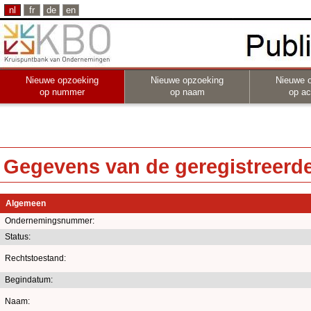
nl
fr
de
en
Nieuwe opzoeking
Nieuwe opzoeking
Nieuwe 
op nummer
op naam
op act
Gegevens van de geregistreerde 
Algemeen
Ondernemingsnummer:
Status:
Rechtstoestand:
Begindatum:
Naam: