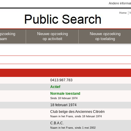
Andere informat
Home
pzoeking
Nieuwe opzoeking
Nieuwe opzoeking
naam
op activiteit
op toelating
0413.987.783
Actief
Normale toestand
Sinds 18 februari 1974
18 februari 1974
Club belge des Anciennes Citroën
Naam in het Frans, sinds 18 februari 1974
C.B.A.C.
Naam in het Frans, sinds 1 mei 2002