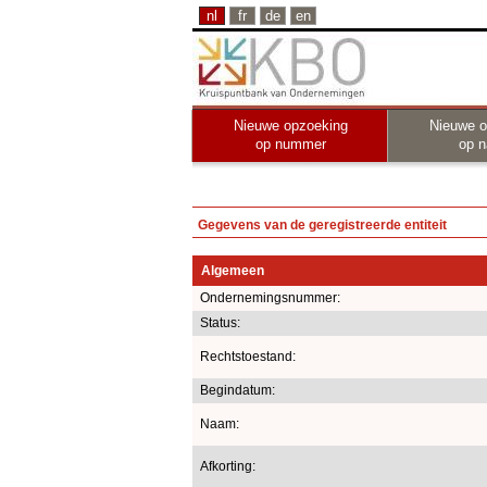
nl
fr
de
en
Nieuwe opzoeking
Nieuwe o
op nummer
op 
Gegevens van de geregistreerde entiteit
Algemeen
Ondernemingsnummer:
Status:
Rechtstoestand:
Begindatum:
Naam:
Afkorting: