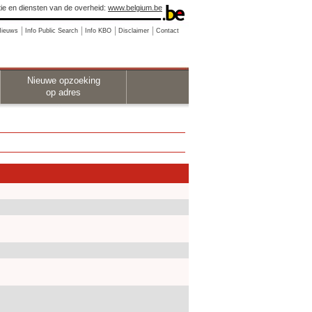
ie en diensten van de overheid:
www.belgium.be
Nieuws
Info Public Search
Info KBO
Disclaimer
Contact
Nieuwe opzoeking
op adres