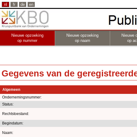
nl
fr
de
en
Nieuwe opzoeking
Nieuwe opzoeking
Nieuwe 
op nummer
op naam
op act
Gegevens van de geregistreerde 
Algemeen
Ondernemingsnummer:
Status:
Rechtstoestand:
Begindatum:
Naam: