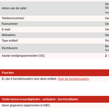
Dr
91
Adres van de zetel:
Sin
Telefoonnummer:
Ge
Faxnummer:
Ge
E-mail:
Ge
Webadres:
Ge
Type entiteit:
Re
Be
Rechtsvorm:
Sin
Aantal vestigingseenheden (VE):
2
Functies
Er zijn 6 functiehouders voor deze entiteit.
Toon de functiehouders
.
Ondernemersvaardigheden - ambulant - kermisuitbater
Geen gegevens opgenomen in KBO.