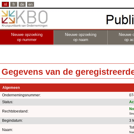
nl
fr
de
en
Nieuwe opzoeking
Nieuwe opzoeking
Nieuwe 
op nummer
op naam
op act
Gegevens van de geregistreerde 
Algemeen
Ondernemingsnummer:
07
Status:
Ac
No
Rechtstoestand:
Sin
Begindatum:
3 
To
Naam:
Naa