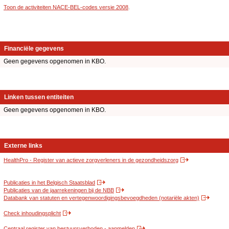
Toon de activiteiten NACE-BEL-codes versie 2008
.
Financiële gegevens
Geen gegevens opgenomen in KBO.
Linken tussen entiteiten
Geen gegevens opgenomen in KBO.
Externe links
HealthPro - Register van actieve zorgverleners in de gezondheidszorg
Publicaties in het Belgisch Staatsblad
Publicaties van de jaarrekeningen bij de NBB
Databank van statuten en vertegenwoordigingsbevoegdheden (notariële akten)
Check inhoudingsplicht
Centraal register van bestuursverboden - aanmelden