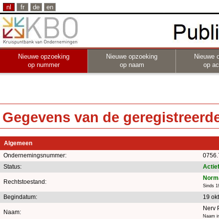
nl
fr
de
en
Nieuwe opzoeking
Nieuwe opzoeking
Nieuwe 
op nummer
op naam
op act
Gegevens van de geregistreerde 
Algemeen
Ondernemingsnummer:
0756.
Status:
Actie
Norma
Rechtstoestand:
Sinds 1
Begindatum:
19 ok
Nerv 
Naam:
Naam in