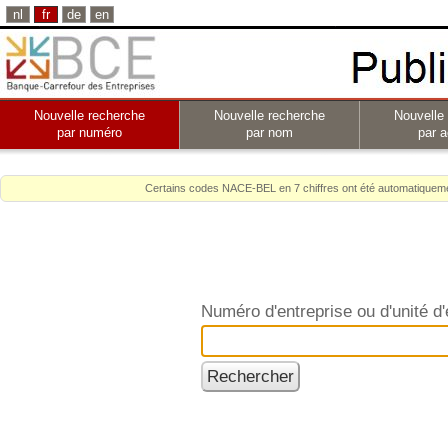
nl
fr
de
en
Nouvelle recherche
Nouvelle recherche
Nouvelle
par numéro
par nom
par a
Certains codes NACE-BEL en 7 chiffres ont été automatiquemen
Numéro d'entreprise ou d'unité d