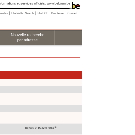
nformations et services officiels:
www.belgium.be
eautés
Info Public Search
Info BCE
Disclaimer
Contact
Nouvelle recherche
par adresse
(1)
Depuis le 15 avril 2013