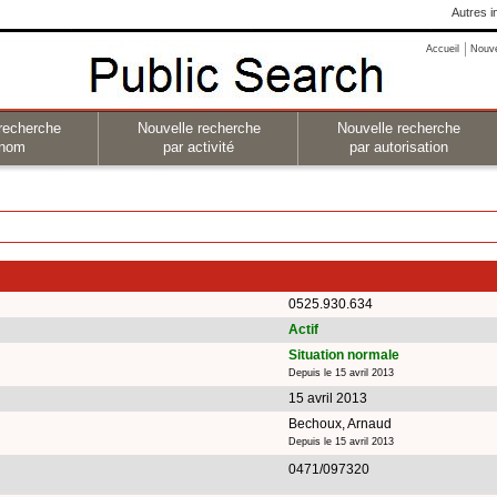
Autres i
Accueil
Nouv
recherche
Nouvelle recherche
Nouvelle recherche
 nom
par activité
par autorisation
0525.930.634
Actif
Situation normale
Depuis le 15 avril 2013
15 avril 2013
Bechoux, Arnaud
Depuis le 15 avril 2013
0471/097320