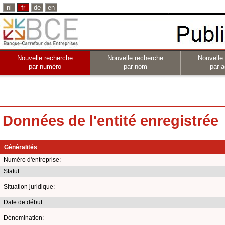
nl
fr
de
en
Nouvelle recherche
Nouvelle recherche
Nouvelle
par numéro
par nom
par a
Données de l'entité enregistrée
Généralités
Numéro d'entreprise:
Statut:
Situation juridique:
Date de début:
Dénomination: