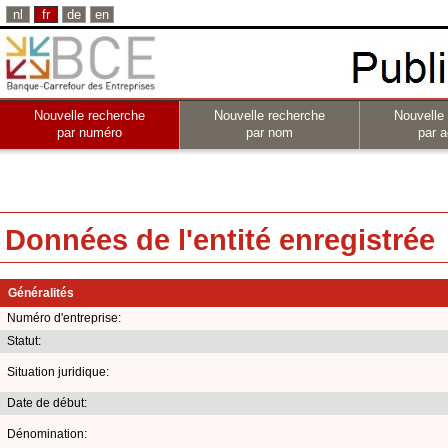
nl
fr
de
en
Nouvelle recherche
Nouvelle recherche
Nouvelle
par numéro
par nom
par a
Données de l'entité enregistrée
Généralités
Numéro d'entreprise:
Statut:
Situation juridique:
Date de début:
Dénomination: