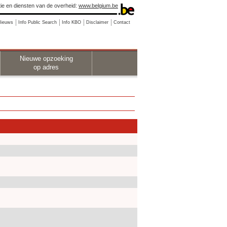
ie en diensten van de overheid:
www.belgium.be
Nieuws
Info Public Search
Info KBO
Disclaimer
Contact
Nieuwe opzoeking
op adres