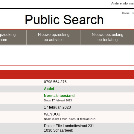
Andere informat
Home
pzoeking
Nieuwe opzoeking
Nieuwe opzoeking
naam
op activiteit
op toelating
0798.564.376
Actief
Normale toestand
Sinds 17 februari 2023
17 februari 2023
WENDOU
Naam in het Frans, sinds 11 februari 2023
Dokter Elie Lambottestraat 231
1030 Schaarbeek