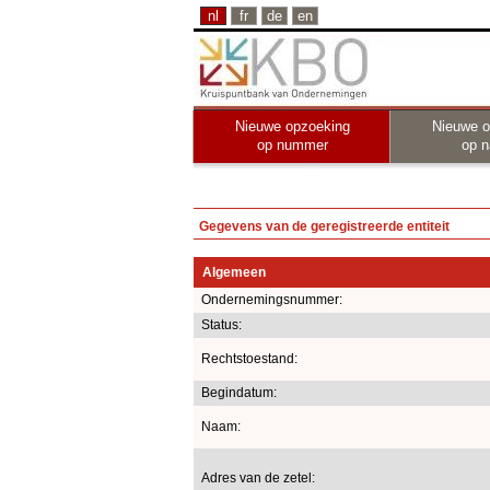
nl
fr
de
en
Nieuwe opzoeking
Nieuwe o
op nummer
op 
Gegevens van de geregistreerde entiteit
Algemeen
Ondernemingsnummer:
Status:
Rechtstoestand:
Begindatum:
Naam:
Adres van de zetel: