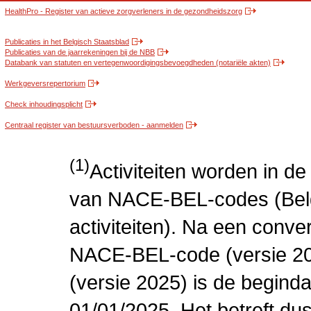
HealthPro - Register van actieve zorgverleners in de gezondheidszorg
Publicaties in het Belgisch Staatsblad
Publicaties van de jaarrekeningen bij de NBB
Databank van statuten en vertegenwoordigingsbevoegdheden (notariële akten)
Werkgeversrepertorium
Check inhoudingsplicht
Centraal register van bestuursverboden - aanmelden
(1)
Activiteiten worden in 
van NACE-BEL-codes (Bel
activiteiten). Na een conve
NACE-BEL-code (versie 2
(versie 2025) is de beginda
01/01/2025. Het betreft dus