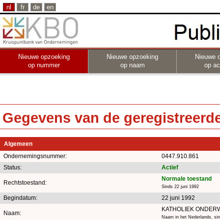
nl
fr
de
en
Nieuwe opzoeking
Nieuwe opzoeking
Nieuwe 
op nummer
op naam
op act
Gegevens van de geregistreerde 
Algemeen
Ondernemingsnummer:
0447.910.861
Status:
Actief
Normale toestand
Rechtstoestand:
Sinds 22 juni 1992
Begindatum:
22 juni 1992
KATHOLIEK ONDER
Naam:
Naam in het Nederlands, si