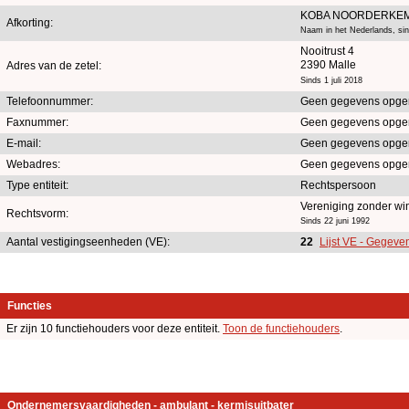
KOBA NOORDERKE
Afkorting:
Naam in het Nederlands, si
Nooitrust 4
2390 Malle
Adres van de zetel:
Sinds 1 juli 2018
Telefoonnummer:
Geen gegevens opge
Faxnummer:
Geen gegevens opge
E-mail:
Geen gegevens opge
Webadres:
Geen gegevens opge
Type entiteit:
Rechtspersoon
Vereniging zonder w
Rechtsvorm:
Sinds 22 juni 1992
Aantal vestigingseenheden (VE):
22
Lijst VE - Gegeven
Functies
Er zijn 10 functiehouders voor deze entiteit.
Toon de functiehouders
.
Ondernemersvaardigheden - ambulant - kermisuitbater