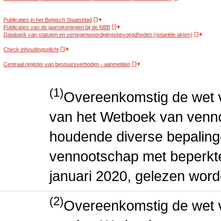
Publicaties in het Belgisch Staatsblad
Publicaties van de jaarrekeningen bij de NBB
Databank van statuten en vertegenwoordigingsbevoegdheden (notariële akten)
Check inhoudingsplicht
Centraal register van bestuursverboden - aanmelden
(1)
Overeenkomstig de wet v
van het Wetboek van venn
houdende diverse bepaling
vennootschap met beperkte 
januari 2020, gelezen word
(2)
Overeenkomstig de wet v