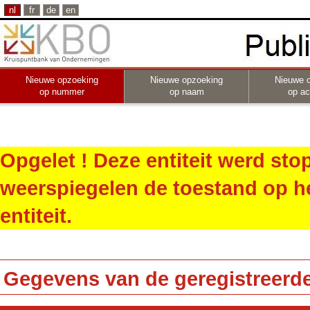
nl
fr
de
en
Nieuwe opzoeking
Nieuwe opzoeking
Nieuwe 
op nummer
op naam
op act
Opgelet ! Deze entiteit werd st
weerspiegelen de toestand op h
entiteit.
Gegevens van de geregistreerde 