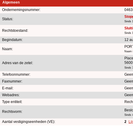
Algemeen
Ondernemingsnummer:
0463
Stop
Status:
Sinds 
Sluit
Rechtstoestand:
Sinds 
Begindatum:
12 a
POR
Naam:
Naam i
Plac
5600 
Adres van de zetel:
Sinds 
Telefoonnummer:
Geen
Faxnummer:
Geen
E-mail:
Geen
Webadres:
Geen
Type entiteit:
Rech
Besl
Rechtsvorm:
Sinds 
Aantal vestigingseenheden (VE):
2
Li