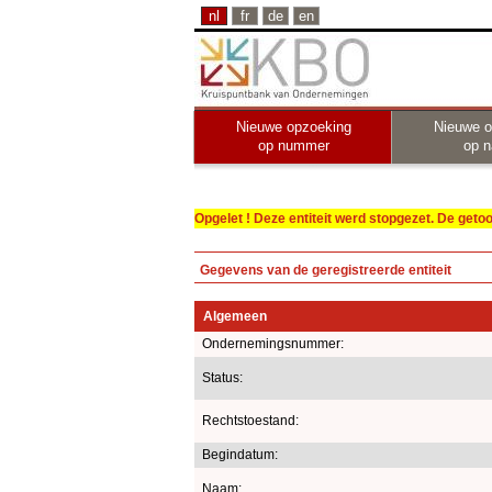
nl
fr
de
en
Nieuwe opzoeking
Nieuwe o
op nummer
op 
Opgelet ! Deze entiteit werd stopgezet. De get
Gegevens van de geregistreerde entiteit
Algemeen
Ondernemingsnummer:
Status:
Rechtstoestand:
Begindatum:
Naam: