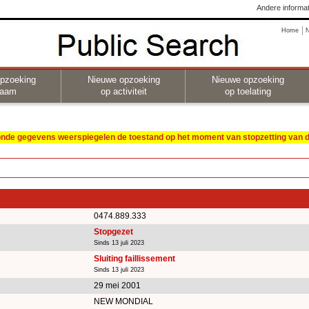
Andere informat
Home
pzoeking
Nieuwe opzoeking
Nieuwe opzoeking
naam
op activiteit
op toelating
oonde gegevens weerspiegelen de toestand op het moment van stopzetting van de
0474.889.333
Stopgezet
Sinds 13 juli 2023
Sluiting faillissement
Sinds 13 juli 2023
29 mei 2001
NEW MONDIAL