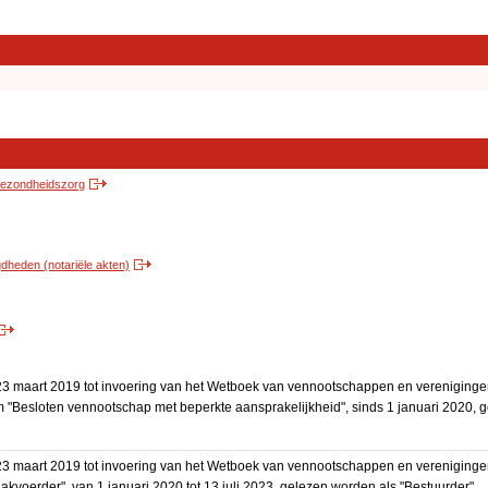
 gezondheidszorg
heden (notariële akten)
3 maart 2019 tot invoering van het Wetboek van vennootschappen en vereniging
 "Besloten vennootschap met beperkte aansprakelijkheid", sinds 1 januari 2020, 
3 maart 2019 tot invoering van het Wetboek van vennootschappen en vereniging
akvoerder", van 1 januari 2020 tot 13 juli 2023, gelezen worden als "Bestuurder".