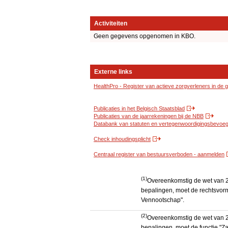
Activiteiten
Geen gegevens opgenomen in KBO.
Externe links
HealthPro - Register van actieve zorgverleners in de
Publicaties in het Belgisch Staatsblad
Publicaties van de jaarrekeningen bij de NBB
Databank van statuten en vertegenwoordigingsbevoegd
Check inhoudingsplicht
Centraal register van bestuursverboden - aanmelden
(1)
Overeenkomstig de wet van 2
bepalingen, moet de rechtsvorm
Vennootschap".
(2)
Overeenkomstig de wet van 2
bepalingen, moet de functie "Za