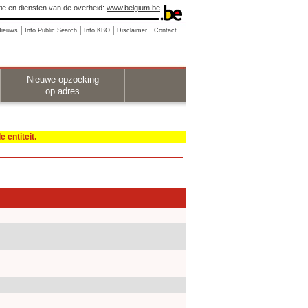
ie en diensten van de overheid:
www.belgium.be
Nieuws
Info Public Search
Info KBO
Disclaimer
Contact
Nieuwe opzoeking
op adres
 entiteit.