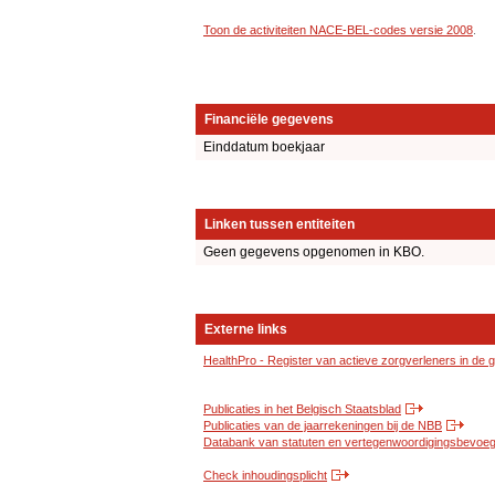
Toon de activiteiten NACE-BEL-codes versie 2008
.
Financiële gegevens
Einddatum boekjaar
Linken tussen entiteiten
Geen gegevens opgenomen in KBO.
Externe links
HealthPro - Register van actieve zorgverleners in de
Publicaties in het Belgisch Staatsblad
Publicaties van de jaarrekeningen bij de NBB
Databank van statuten en vertegenwoordigingsbevoegd
Check inhoudingsplicht