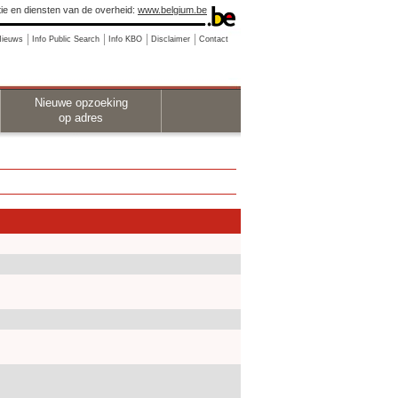
ie en diensten van de overheid:
www.belgium.be
Nieuws
Info Public Search
Info KBO
Disclaimer
Contact
Nieuwe opzoeking
op adres