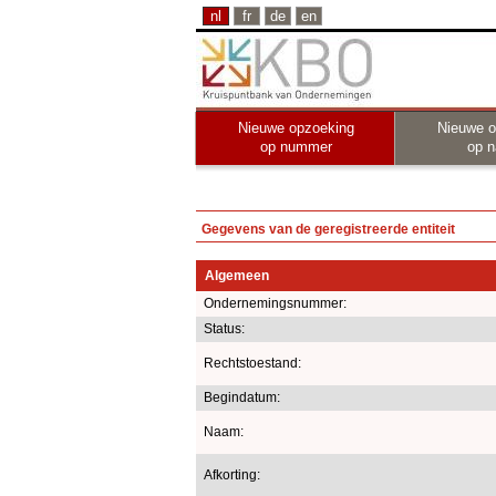
nl
fr
de
en
Nieuwe opzoeking
Nieuwe o
op nummer
op 
Gegevens van de geregistreerde entiteit
Algemeen
Ondernemingsnummer:
Status:
Rechtstoestand:
Begindatum:
Naam:
Afkorting: