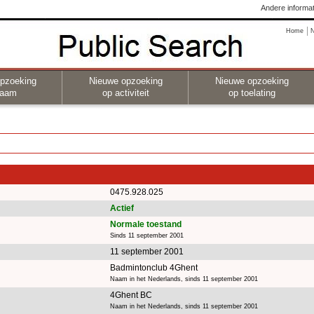
Andere informat
Home
pzoeking
Nieuwe opzoeking
Nieuwe opzoeking
naam
op activiteit
op toelating
0475.928.025
Actief
Normale toestand
Sinds 11 september 2001
11 september 2001
Badmintonclub 4Ghent
Naam in het Nederlands, sinds 11 september 2001
4Ghent BC
Naam in het Nederlands, sinds 11 september 2001