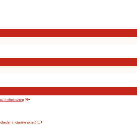
 gezondheidszorg
heden (notariële akten)