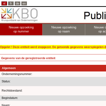
nl
fr
de
en
Nieuwe opzoeking
Nieuwe opzoeking
Nieuwe 
op nummer
op naam
op act
Opgelet ! Deze entiteit werd stopgezet. De getoonde gegevens weerspiegelen de
Gegevens van de geregistreerde entiteit
Algemeen
Ondernemingsnummer:
Status:
Rechtstoestand:
Begindatum:
Naam: