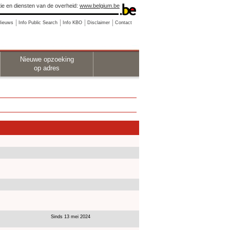
ie en diensten van de overheid:
www.belgium.be
Nieuws
Info Public Search
Info KBO
Disclaimer
Contact
Nieuwe opzoeking
op adres
Sinds 13 mei 2024