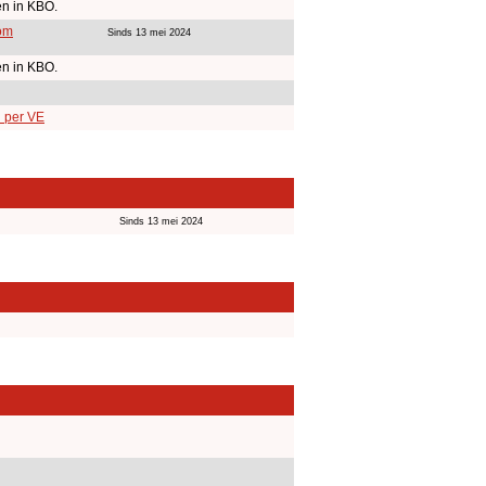
n in KBO.
om
Sinds 13 mei 2024
n in KBO.
n per VE
Sinds 13 mei 2024