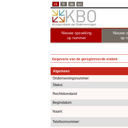
nl
fr
de
en
Nieuwe opzoeking
Nieuwe o
op nummer
op 
Gegevens van de geregistreerde entiteit
Algemeen
Ondernemingsnummer:
Status:
Rechtstoestand:
Begindatum:
Naam:
Telefoonnummer: