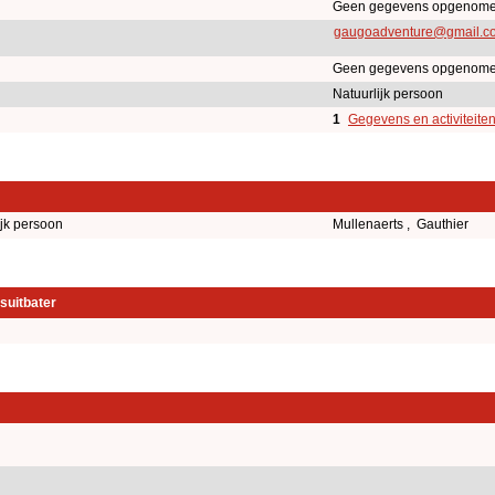
Geen gegevens opgenome
gaugoadventure@gmail.c
Geen gegevens opgenome
Natuurlijk persoon
1
Gegevens en activiteite
ijk persoon
Mullenaerts , Gauthier
suitbater