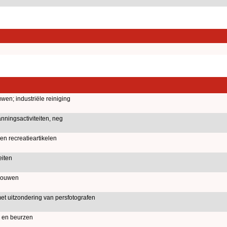
en; industriële reiniging
nningsactiviteiten, neg
en recreatieartikelen
eiten
bouwen
met uitzondering van persfotografen
 en beurzen