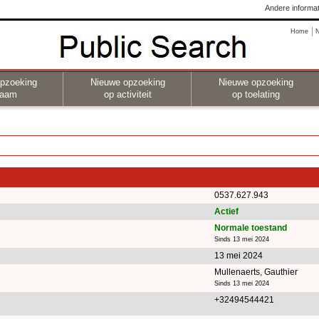
Andere informat
Home
pzoeking
Nieuwe opzoeking
Nieuwe opzoeking
naam
op activiteit
op toelating
0537.627.943
Actief
Normale toestand
Sinds 13 mei 2024
13 mei 2024
Mullenaerts, Gauthier
Sinds 13 mei 2024
+32494544421