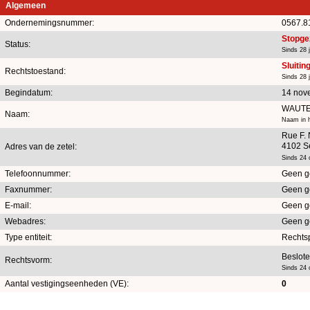
Algemeen
Ondernemingsnummer:
0567.8
Stopge
Status:
Sinds 28 
Sluitin
Rechtstoestand:
Sinds 28 
Begindatum:
14 nov
WAUTE
Naam:
Naam in h
Rue F. 
4102 S
Adres van de zetel:
Sinds 24 
Telefoonnummer:
Geen g
Faxnummer:
Geen g
E-mail:
Geen g
Webadres:
Geen g
Type entiteit:
Rechts
Beslot
Rechtsvorm:
Sinds 24 
Aantal vestigingseenheden (VE):
0