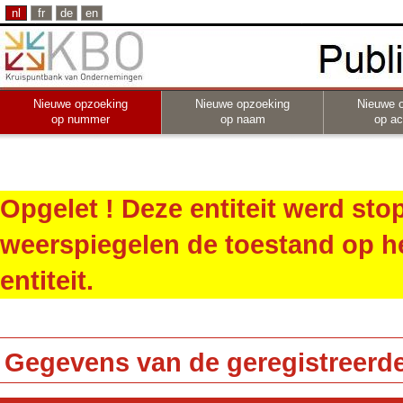
nl
fr
de
en
Nieuwe opzoeking
Nieuwe opzoeking
Nieuwe 
op nummer
op naam
op act
Opgelet ! Deze entiteit werd st
weerspiegelen de toestand op h
entiteit.
Gegevens van de geregistreerde 