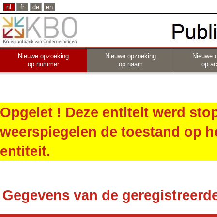
nl
fr
de
en
Nieuwe opzoeking
Nieuwe opzoeking
Nieuwe 
op nummer
op naam
op act
Opgelet ! Deze entiteit werd st
weerspiegelen de toestand op h
entiteit.
Gegevens van de geregistreerde 