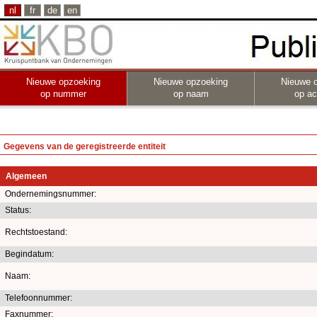
nl
fr
de
en
Nieuwe opzoeking
Nieuwe opzoeking
Nieuwe 
op nummer
op naam
op act
Gegevens van de geregistreerde entiteit
Algemeen
Ondernemingsnummer:
Status:
Rechtstoestand:
Begindatum:
Naam:
Telefoonnummer:
Faxnummer: