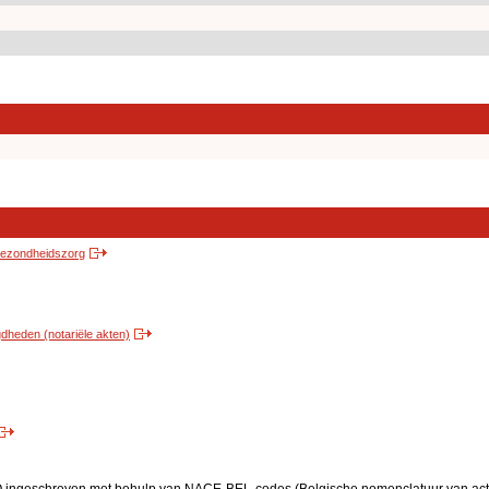
 gezondheidszorg
heden (notariële akten)