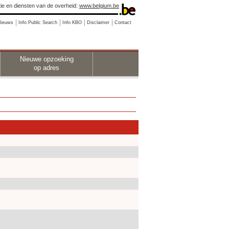
ie en diensten van de overheid:
www.belgium.be
Nieuws
Info Public Search
Info KBO
Disclaimer
Contact
Nieuwe opzoeking
op adres