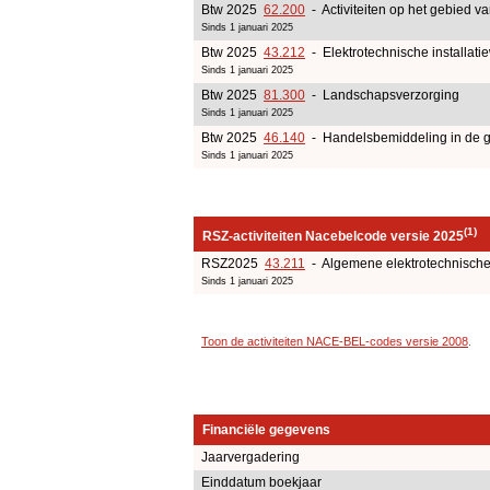
Btw 2025
62.200
- Activiteiten op het gebied v
Sinds 1 januari 2025
Btw 2025
43.212
- Elektrotechnische installati
Sinds 1 januari 2025
Btw 2025
81.300
- Landschapsverzorging
Sinds 1 januari 2025
Btw 2025
46.140
- Handelsbemiddeling in de gr
Sinds 1 januari 2025
(1)
RSZ-activiteiten Nacebelcode versie 2025
RSZ2025
43.211
- Algemene elektrotechnische 
Sinds 1 januari 2025
Toon de activiteiten NACE-BEL-codes versie 2008
.
Financiële gegevens
Jaarvergadering
Einddatum boekjaar