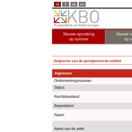
nl
fr
de
en
Nieuwe opzoeking
Nieuwe o
op nummer
op 
Gegevens van de geregistreerde entiteit
Algemeen
Ondernemingsnummer:
Status:
Rechtstoestand:
Begindatum:
Naam:
Adres van de zetel: