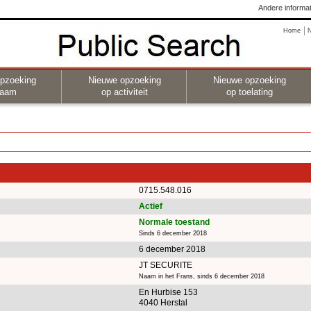
Andere informat
Home
pzoeking
Nieuwe opzoeking
Nieuwe opzoeking
naam
op activiteit
op toelating
0715.548.016
Actief
Normale toestand
Sinds 6 december 2018
6 december 2018
JT SECURITE
Naam in het Frans, sinds 6 december 2018
En Hurbise 153
4040 Herstal