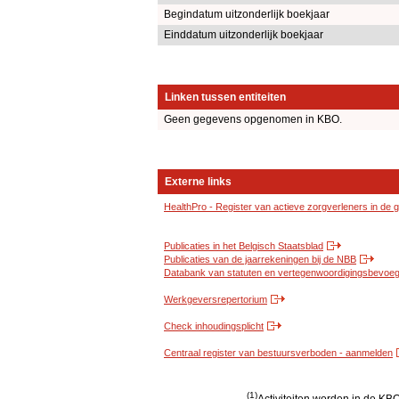
Begindatum uitzonderlijk boekjaar
Einddatum uitzonderlijk boekjaar
Linken tussen entiteiten
Geen gegevens opgenomen in KBO.
Externe links
HealthPro - Register van actieve zorgverleners in de
Publicaties in het Belgisch Staatsblad
Publicaties van de jaarrekeningen bij de NBB
Databank van statuten en vertegenwoordigingsbevoegd
Werkgeversrepertorium
Check inhoudingsplicht
Centraal register van bestuursverboden - aanmelden
(1)