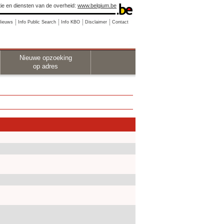
ie en diensten van de overheid:
www.belgium.be
Nieuws
Info Public Search
Info KBO
Disclaimer
Contact
Nieuwe opzoeking
op adres