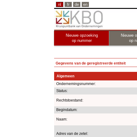
nl
fr
de
en
Nieuwe opzoeking
Nieuwe o
op nummer
op 
Gegevens van de geregistreerde entiteit
Algemeen
Ondernemingsnummer:
Status:
Rechtstoestand:
Begindatum:
Naam:
Adres van de zetel: