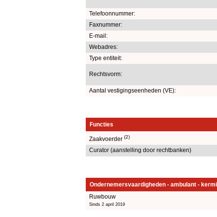
Telefoonnummer:
Faxnummer:
E-mail:
Webadres:
Type entiteit:
Rechtsvorm:
Aantal vestigingseenheden (VE):
Functies
(2)
Zaakvoerder
Curator (aanstelling door rechtbanken)
Ondernemersvaardigheden - ambulant - kermi
Ruwbouw
Sinds 2 april 2019