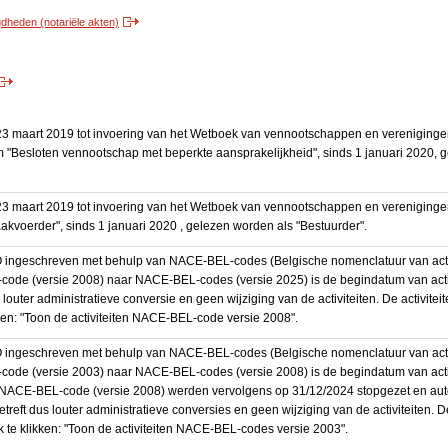
heden (notariële akten)
3 maart 2019 tot invoering van het Wetboek van vennootschappen en vereniging
 "Besloten vennootschap met beperkte aansprakelijkheid", sinds 1 januari 2020, 
3 maart 2019 tot invoering van het Wetboek van vennootschappen en vereniging
akvoerder", sinds 1 januari 2020 , gelezen worden als "Bestuurder".
BO ingeschreven met behulp van NACE-BEL-codes (Belgische nomenclatuur van activ
code (versie 2008) naar NACE-BEL-codes (versie 2025) is de begindatum van activ
 louter administratieve conversie en geen wijziging van de activiteiten. De activi
kken: "Toon de activiteiten NACE-BEL-code versie 2008".
BO ingeschreven met behulp van NACE-BEL-codes (Belgische nomenclatuur van activ
code (versie 2003) naar NACE-BEL-codes (versie 2008) is de begindatum van activ
en NACE-BEL-code (versie 2008) werden vervolgens op 31/12/2024 stopgezet en a
treft dus louter administratieve conversies en geen wijziging van de activiteiten. 
 te klikken: "Toon de activiteiten NACE-BEL-codes versie 2003".