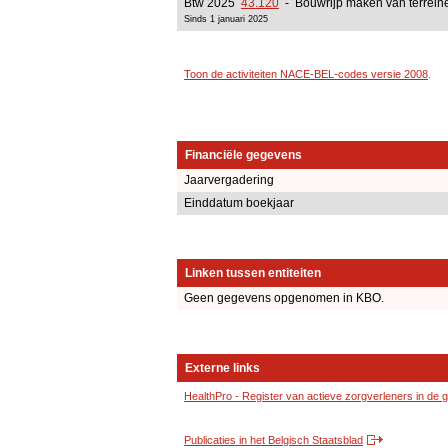
Btw 2025
43.120
- Bouwrijp maken van terrein
Sinds 1 januari 2025
Toon de activiteiten NACE-BEL-codes versie 2008
.
Financiële gegevens
Jaarvergadering
Einddatum boekjaar
Linken tussen entiteiten
Geen gegevens opgenomen in KBO.
Externe links
HealthPro - Register van actieve zorgverleners in de
Publicaties in het Belgisch Staatsblad