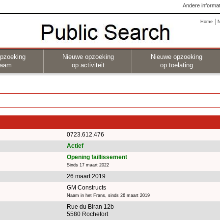
Andere informat
Home
pzoeking
Nieuwe opzoeking
Nieuwe opzoeking
naam
op activiteit
op toelating
0723.612.476
Actief
Opening faillissement
Sinds 17 maart 2022
26 maart 2019
GM Constructs
Naam in het Frans, sinds 26 maart 2019
Rue du Biran 12b
5580 Rochefort