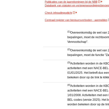
Publicaties van de jaarrekeningen bij de NBB
Databank van statuten en vertegenwoordigingsbevoegd
Check inhoudingsplicht
Centraal register van bestuursverboden - aanmelden
(1)
Overeenkomstig de wet van 2
bepalingen, moet de rechtsvorm
Vennootschap".
(2)
Overeenkomstig de wet van 2
bepalingen, moet de functie "Za
(3)
Activiteiten worden in de K
activiteiten met een NACE-BEL-
01/01/2025. Het betreft dus een
bekeken door op de link te kli
(4)
Activiteiten worden in de K
activiteiten met een NACE-BEL-
1/01/2008. Activiteiten met e
BEL-codes (versie 2025). Het be
worden bekeken door op de link