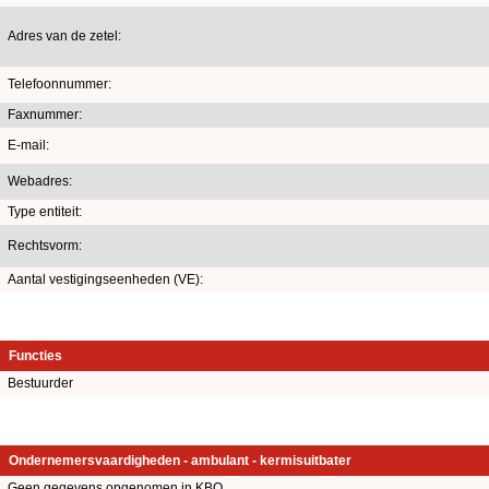
Adres van de zetel:
Telefoonnummer:
Faxnummer:
E-mail:
Webadres:
Type entiteit:
Rechtsvorm:
Aantal vestigingseenheden (VE):
Functies
Bestuurder
Ondernemersvaardigheden - ambulant - kermisuitbater
Geen gegevens opgenomen in KBO.