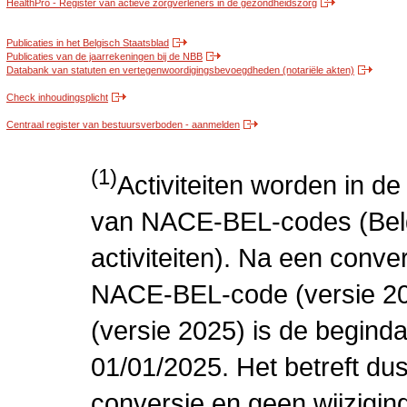
HealthPro - Register van actieve zorgverleners in de gezondheidszorg
Publicaties in het Belgisch Staatsblad
Publicaties van de jaarrekeningen bij de NBB
Databank van statuten en vertegenwoordigingsbevoegdheden (notariële akten)
Check inhoudingsplicht
Centraal register van bestuursverboden - aanmelden
(1)
Activiteiten worden in 
van NACE-BEL-codes (Bel
activiteiten). Na een conve
NACE-BEL-code (versie 2
(versie 2025) is de beginda
01/01/2025. Het betreft dus
conversie en geen wijziging 