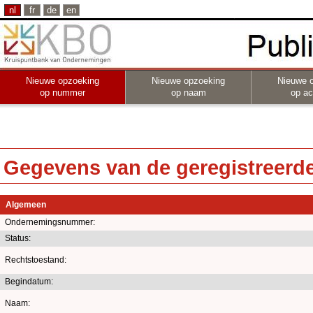
nl
fr
de
en
Nieuwe opzoeking
Nieuwe opzoeking
Nieuwe 
op nummer
op naam
op act
Gegevens van de geregistreerde 
Algemeen
Ondernemingsnummer:
Status:
Rechtstoestand:
Begindatum:
Naam: