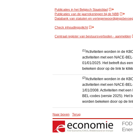
Publicaties in het Belgisch Staatsblad
Publicaties van de jaarrekeningen bij de NBB
Databank van statuten en vertegenwoordigingsbevoegd
Check inhoudingsplicht
Centraal register van bestuursverboden - aanmelden
(1)
Activiteiten worden in de K
activiteiten met een NACE-BEL-
01/01/2025. Het betreft dus een
bekeken door op de link te kli
(2)
Activiteiten worden in de K
activiteiten met een NACE-BEL-
1/01/2008. Activiteiten met e
BEL-codes (versie 2025). Het be
worden bekeken door op de link
Naar boven
Terug
FOD 
Ener