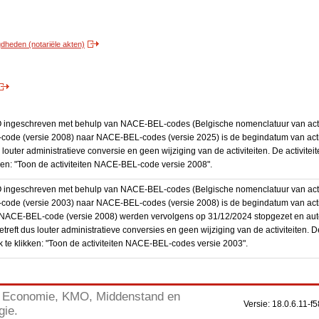
heden (notariële akten)
BO ingeschreven met behulp van NACE-BEL-codes (Belgische nomenclatuur van activ
code (versie 2008) naar NACE-BEL-codes (versie 2025) is de begindatum van activ
 louter administratieve conversie en geen wijziging van de activiteiten. De activi
kken: "Toon de activiteiten NACE-BEL-code versie 2008".
BO ingeschreven met behulp van NACE-BEL-codes (Belgische nomenclatuur van activ
code (versie 2003) naar NACE-BEL-codes (versie 2008) is de begindatum van activ
en NACE-BEL-code (versie 2008) werden vervolgens op 31/12/2024 stopgezet en a
treft dus louter administratieve conversies en geen wijziging van de activiteiten. 
 te klikken: "Toon de activiteiten NACE-BEL-codes versie 2003".
Economie, KMO, Middenstand en
Versie: 18.0.6.11
gie.