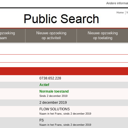
Andere informat
Home
pzoeking
Nieuwe opzoeking
Nieuwe opzoeking
naam
op activiteit
op toelating
0738.652.228
Actief
Normale toestand
Sinds 2 december 2019
2 december 2019
FLOW SOLUTIONS
Naam in het Frans, sinds 2 december 2019
FS
Naam in het Frans, sinds 2 december 2019