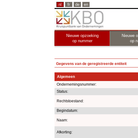
nl
fr
de
en
Nieuwe opzoeking
Nieuwe o
op nummer
op 
Gegevens van de geregistreerde entiteit
Algemeen
Ondernemingsnummer:
Status:
Rechtstoestand:
Begindatum:
Naam:
Afkorting: