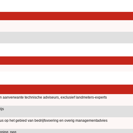
en aanverwante technische adviseurs, exclusief landmeters-experts
ijs
aus op het gebied van bedrijfsvoering en overig managementadvies
ening, neg