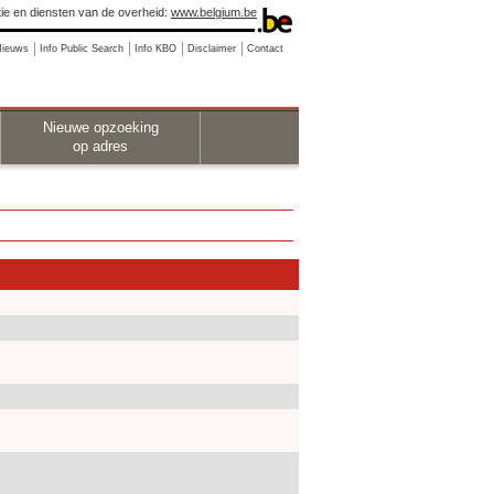
ie en diensten van de overheid:
www.belgium.be
Nieuws
Info Public Search
Info KBO
Disclaimer
Contact
Nieuwe opzoeking
op adres