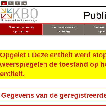
nl
fr
de
en
Nieuwe opzoeking
Nieuwe opzoeking
Nieuwe 
op nummer
op naam
op act
Opgelet ! Deze entiteit werd st
weerspiegelen de toestand op h
entiteit.
Gegevens van de geregistreerde 