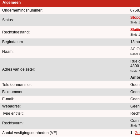
Algemeen
Ondernemingsnummer:
0758
Stop
Status:
Sinds 1
Sluit
Rechtstoestand:
Sinds 1
Begindatum:
13 n
AC C
Naam:
Naam i
Rue de
4800 
Adres van de zetel:
Sinds 
Ambst
Telefoonnummer:
Geen
Faxnummer:
Geen
E-mail:
Geen
Webadres:
Geen
Type entiteit:
Rech
Comm
Rechtsvorm:
Sinds 
Aantal vestigingseenheden (VE):
1
Geg